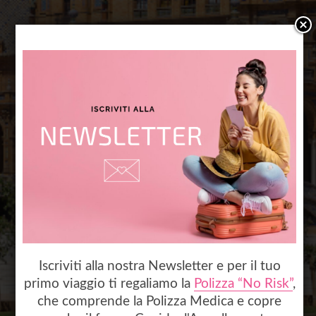
Spagna
Scopri la Spagna e lasciati
sorprendere: dalle spiagge del
Mediterraneo ai monumenti in stile
moresco, dalla vivace vita notturna
ai musei dedicati ai più celebri artisti
del paese.
Iscriviti alla nostra Newsletter e per il tuo
primo viaggio ti regaliamo la
Polizza “No Risk”
,
che comprende la Polizza Medica e copre