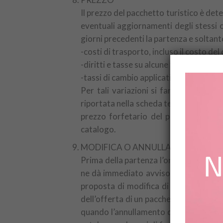
Il prezzo del pacchetto turistico è de
eventuali aggiornamenti degli stessi 
giorni precedenti la partenza e soltanto
-costi di trasporto, incluso il costo del
-diritti e tasse su alcune tipologie di se
-tassi di cambio applicati al pacchetto 
Per tali variazioni si farà riferimen
riportata nella scheda tecnica del cata
prezzo forfetario del pacchetto turi
catalogo.
MODIFICA O ANNULLAMENTO DEL 
Prima della partenza l’organizzatore o
ne dà immediato avviso in forma scritt
proposta di modifica di cui al comma 1
dell’offerta di un pacchetto turistico s
quando l’annullamento dipenda dal ma