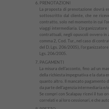
PRENOTAZIONI
La proposta di prenotazione dovrà es
sottoscritto dal cliente, che ne rice
contratto, solo nel momento in cui l’o
viaggi intermediaria. L’organizzatore 
contrattuali, negli opuscoli ovvero in 
comma 2, Cod. Tur., nel caso di contratt
del D. Lgs. 206/2005), l’organizzatore s
Lgs. 206/2005.
PAGAMENTI
La misura dell’acconto, fino ad un mas
della richiesta impegnativa e la data e
quanto altro. Il mancato pagamento del
da parte dell’agenzia intermediaria e/o 
Se compri con Scalapay ricevi il tuo or
correlati e ai loro cessionari, e che aut
PREZZO