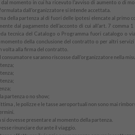
i dal momento in cui ha ricevuto l’avviso di aumento o di mo
 formulata dall’organizzatore si intende accettata.
ma della partenza al di fuori delle ipotesi elencate al primo 
nte dal pagamento dell’acconto di cui all’art. 7 comma 1 – 
heda tecnica del Catalogo o Programma fuori catalogo o viag
 momento della conclusione del contratto o per altri servizi g
volta alla firma del contratto.
l consumatore saranno riscosse dall’organizzatore nella misur
rtenza;
rtenza;
rtenza;
enza;
lla partenza o no show;
ittima , le polizze e le tasse aeroportuali non sono mai rimbors
ermini.
n si dovesse presentare al momento della partenza.
esse rinunciare durante il viaggio.