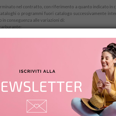
terminato nel contratto, con riferimento a quanto indicato in
cataloghi o programmi fuori catalogo successivamente inter
 in conseguenza alle variazioni di:
 carburante;
rvizi turistici quali imposte, tasse o diritti di atterraggio, di 
in questione.
to al corso dei cambi ed ai costi di cui sopra in vigore al
logo, ovvero alla data riportata negli eventuali aggiornamenti
stico nella percentuale espressamente indicata nella sch
PACCHETTO TURISTICO PRIMA DELLA PARTENZA
 l’intermediario che abbia necessità di modificare in modo si
a al turista, indicando il tipo di modifica e la variazione d
, il turista potrà esercitare alternativamente il diritto di
ostituivo ai sensi del 2° e 3° comma dell’articolo 10. Il turist
ncato raggiungimento del numero minimo di partecipanti p