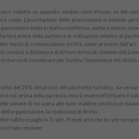
sere redatta su apposito modulo contrattuale, se del caso 
verà copia. L’accettazione delle prenotazioni si intende pe
rganizzatore invierà relativa conferma, anche a mezzo sistem
fornirà prima della partenza le indicazioni relative al pac
altri mezzi di comunicazione scritta, come previsto dall’art.
i conclusi a distanza o al di fuori dei locali commerciali (com
i riserva di comunicare per iscritto l’inesistenza del diritto 
simo del 25% del prezzo del pacchetto turistico, da versare
ntro cui, prima della partenza, dovrà essere effettuato il sal
le somme di cui sopra alle date stabilite costituisce clauso
dell’organizzatore, la risoluzione di diritto.
dine subito e paghi in 3 rate. Prendi atto che le rate verran
orizzi tale cessione.