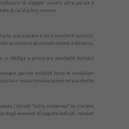
“mediatore di viaggio” ovvero altre parole e
itate di cui al primo comma.
rio, a procurare a terzi pacchetti turistici,
amite un sistema di comunicazione a distanza,
 si obbliga a procurare pacchetti turistici
ominare, purché soddisfi tutte le condizioni
d acquistare senza remunerazione un pacchetto
canze, i circuiti “tutto compreso”, le crociere
e degli elementi di seguito indicati, venduti