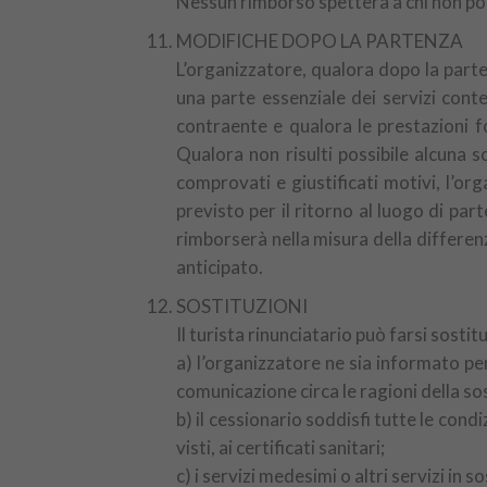
Nessun rimborso spetterà a chi non po
MODIFICHE DOPO LA PARTENZA
L’organizzatore, qualora dopo la parten
una parte essenziale dei servizi cont
contraente e qualora le prestazioni fo
Qualora non risulti possibile alcuna s
comprovati e giustificati motivi, l’o
previsto per il ritorno al luogo di par
rimborserà nella misura della differenz
anticipato.
SOSTITUZIONI
Il turista rinunciatario può farsi sosti
a) l’organizzatore ne sia informato pe
comunicazione circa le ragioni della sos
b) il cessionario soddisfi tutte le condiz
visti, ai certificati sanitari;
c) i servizi medesimi o altri servizi in