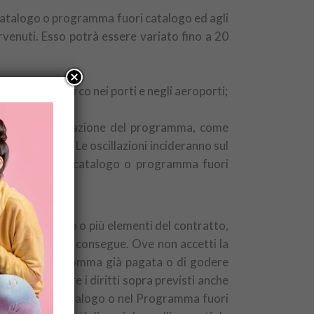
 catalogo o programma fuori catalogo ed agli
venuti. Esso potrà essere variato fino a 20
sbarco o di imbarco nei porti e negli aeroporti;
la data di pubblicazione del programma, come
 di cui sopra. Le oscillazioni incideranno sul
eda tecnica del catalogo o programma fuori
gnificativo uno o più elementi del contratto,
el prezzo che ne consegue. Ove non accetti la
 riacquisire la somma già pagata o di godere
a può esercitare i diritti sopra previsti anche
revisto nel Catalogo o nel Programma fuori