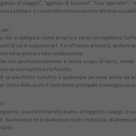
genzia di viaggio”, “agenzia di turismo”, “tour operator”, 
 natura similare, è consentito esclusivamente alle imprese abil
 per:
o che si obbliga in nome proprio e verso corrispettivo forfeta
nti di cui al seguente art. 4 o offrendo al turista, anche tr
ente ed acquistare tale combinazione;
nche non professionalmente e senza scopo di lucro, vende o
verso un corrispettivo forfetario;
io di un pacchetto turistico o qualunque persona anche da n
, per conto della quale il contraente principale si impegna a
CO
eguente: i pacchetti turistici hanno ad oggetto i viaggi, le va
ne, da chiunque ed in qualunque modo realizzata, di almeno du
etario: