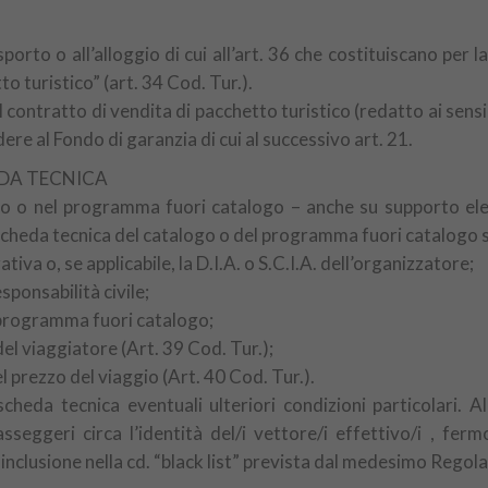
asporto o all’alloggio di cui all’art. 36 che costituiscano per
to turistico” (art. 34 Cod. Tur.).
el contratto di vendita di pacchetto turistico (redatto ai sensi 
dere al Fondo di garanzia di cui al successivo art. 21.
EDA TECNICA
go o nel programma fuori catalogo – anche su supporto ele
a scheda tecnica del catalogo o del programma fuori catalogo 
iva o, se applicabile, la D.I.A. o S.C.I.A. dell’organizzatore;
sponsabilità civile;
l programma fuori catalogo;
del viaggiatore (Art. 39 Cod. Tur.);
 prezzo del viaggio (Art. 40 Cod. Tur.).
a scheda tecnica eventuali ulteriori condizioni particolari
asseggeri circa l’identità del/i vettore/i effettivo/i , fe
inclusione nella cd. “black list” prevista dal medesimo Rego