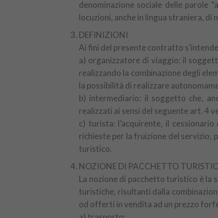
denominazione sociale delle parole “a
locuzioni, anche in lingua straniera, di
DEFINIZIONI
Ai fini del presente contratto s’intende
a) organizzatore di viaggio: il soggett
realizzando la combinazione degli eleme
la possibilità di realizzare autonomam
b) intermediario: il soggetto che, a
realizzati ai sensi del seguente art. 4 
c) turista: l’acquirente, il cessionar
richieste per la fruizione del servizio
turistico.
NOZIONE DI PACCHETTO TURISTI
La nozione di pacchetto turistico è la s
turistiche, risultanti dalla combinazio
od offerti in vendita ad un prezzo forf
a) trasporto;