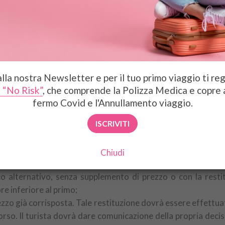
caso fortuito, relativi al pacchetto turistico acquistato. Per
a mancato raggiungimento del numero minimo di partecipant
cchetto turistico alternativo offerto, l’organizzatore che annu
so pagato e incassato dall’organizzatore, tramite ‘agente di 
 importi di cui il turista sarebbe in pari data debitore se
 alla nostra Newsletter e per il tuo primo viaggio ti re
 “No Risk”
, che comprende la Polizza Medica e copre 
enza pagare penali, nelle seguenti ipotesi:
fermo Covid e l'Annullamento viaggio.
e art. 8 in misura eccedente il 10%;
ISCRIVITI
 o più elementi del contratto oggettivamente configurabili c
 considerato e proposta dall’organizzatore dopo la concl
Chiudi
rnativamente diritto:
co alternativo, senza supplemento di prezzo o con la restit
e inferiore al primo;
prezzo già corrisposta. Tale restituzione dovrà essere effettu
orso. Il turista dovrà dare comunicazione della propria decis