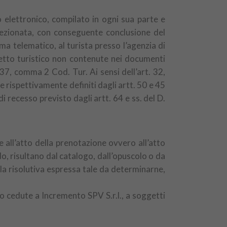
elettronico, compilato in ogni sua parte e
rfezionata, con conseguente conclusione del
a telematico, al turista presso l’agenzia di
chetto turistico non contenute nei documenti
 37, comma 2 Cod. Tur. Ai sensi dell’art. 32,
e rispettivamente definiti dagli artt. 50 e 45
di recesso previsto dagli artt. 64 e ss. del D.
 all’atto della prenotazione ovvero all’atto
do, risultano dal catalogo, dall’opuscolo o da
la risolutiva espressa tale da determinarne,
no cedute a Incremento SPV S.r.l., a soggetti