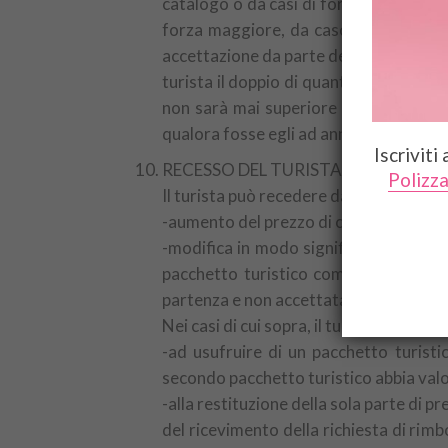
catalogo o da casi di forza maggiore e 
forza maggiore, da caso fortuito e d
accettazione da parte del turista del pa
turista il doppio di quanto dallo stes
non sarà mai superiore al doppio degli
qualora fosse egli ad annullare.
Iscriviti
RECESSO DEL TURISTA
Polizza
Il turista può recedere dal contratto, s
-aumento del prezzo di cui al precedent
-modifica in modo significativo di uno
pacchetto turistico complessivamente
partenza e non accettata dal turista.
Nei casi di cui sopra, il turista ha alte
-ad usufruire di un pacchetto turisti
secondo pacchetto turistico abbia valor
-alla restituzione della sola parte di 
del ricevimento della richiesta di rimb