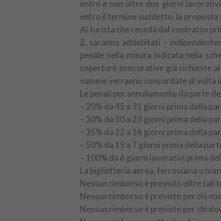
entro e non oltre due giorni lavorativ
entro il termine suddetto, la proposta
Al turista che receda dal contratto pri
2, saranno addebitati – indipendenteme
penale nella misura indicata nella sc
coperture assicurative già richieste al
somme verranno concordate di volta in 
Le penali per annullamento da parte de
– 20% da 45 a 31 giorni prima della pa
– 30% da 30 a 23 giorni prima della pa
– 35% da 22 a 16 giorni prima della pa
– 50% da 15 a 7 giorni prima della part
– 100% da 6 giorni lavorativi prima de
La biglietteria aerea, ferroviaria o mar
Nessun rimborso è previsto oltre tali t
Nessun rimborso è previsto per chi no
Nessun rimborso è previsto per chi dov