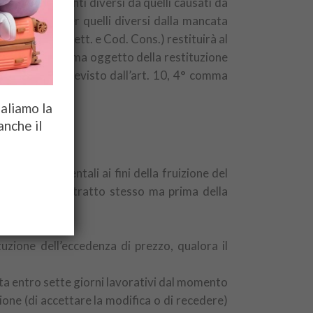
 gli annullamenti diversi da quelli causati da
i, nonché per quelli diversi dalla mancata
lla, (Art. 33 lett. e Cod. Cons.) restituirà al
viaggio. La somma oggetto della restituzione
condo quanto previsto dall’art. 10, 4° comma
galiamo la
anche il
ome fondamentali ai fini della fruizione del
usione del contratto stesso ma prima della
uzione dell’eccedenza di prezzo, qualora il
ata entro sette giorni lavorativi dal momento
ione (di accettare la modifica o di recedere)