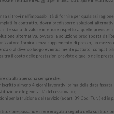
tesse effettuare il viaggio per mancanza oppure inesattezza 
za si trovi nell’impossibilità di fornire per qualsiasi ragione
emplati in contratto, dovrà predisporre soluzioni alternati
rnite siano di valore inferiore rispetto a quelle previste, r
oluzione alternativa, ovvero la soluzione predisposta dall’o
rganizzatore fornirà senza supplemento di prezzo, un mezzo 
tenza o al diverso luogo eventualmente pattuito, compatibilme
a tra il costo delle prestazioni previste e quello delle prest
tuire da altra persona sempre che:
r iscritto almeno 4 giorni lavorativi prima della data fissat
tituzione e le generalità del cessionario;
ioni per la fruizione del servizio (ex art. 39 Cod. Tur. ) ed in p
 sostituzione possano essere erogati a seguito della sostituzion