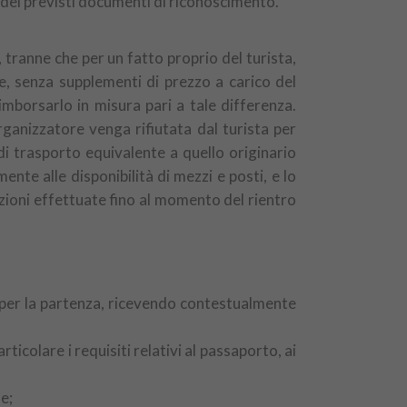
dei previsti documenti di riconoscimento.
, tranne che per un fatto proprio del turista,
ve, senza supplementi di prezzo a carico del
imborsarlo in misura pari a tale differenza.
rganizzatore venga rifiutata dal turista per
di trasporto equivalente a quello originario
nte alle disponibilità di mezzi e posti, e lo
azioni effettuate fino al momento del rientro
a per la partenza, ricevendo contestualmente
articolare i requisiti relativi al passaporto, ai
e;