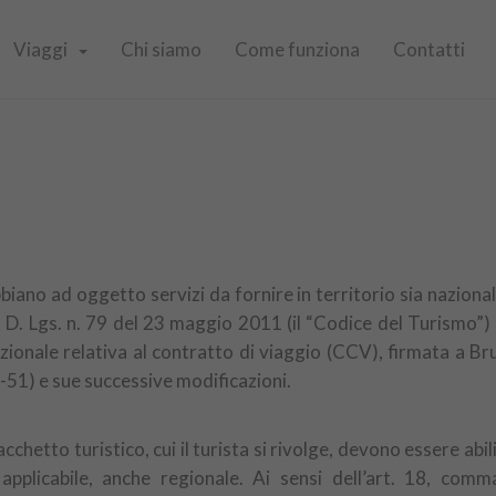
Viaggi
Chi siamo
Come funziona
Contatti
bbiano ad oggetto servizi da fornire in territorio sia nazionale
el D. Lgs. n. 79 del 23 maggio 2011 (il “Codice del Turismo”)
onale relativa al contratto di viaggio (CCV), firmata a Brux
-51) e sue successive modificazioni.
chetto turistico, cui il turista si rivolge, devono essere abili
pplicabile, anche regionale. Ai sensi dell’art. 18, comm