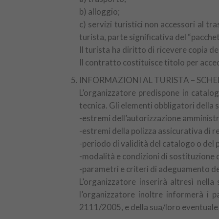
b) alloggio;
c) servizi turistici non accessori al tr
turista, parte significativa del “pacchet
Il turista ha diritto di ricevere copia d
Il contratto costituisce titolo per acce
INFORMAZIONI AL TURISTA – SCH
L’organizzatore predispone in catalo
tecnica. Gli elementi obbligatori dell
-estremi dell’autorizzazione amministrat
-estremi della polizza assicurativa di re
-periodo di validità del catalogo o de
-modalità e condizioni di sostituzione 
-parametri e criteri di adeguamento del
L’organizzatore inserirà altresì nell
l’organizzatore inoltre informerà i p
2111/2005, e della sua/loro eventuale 