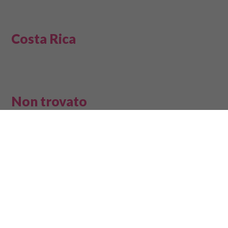
Costa Rica
Non trovato
Spiacenti, ma la risorsa richiesta non è stata trovata
su questo sito.