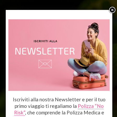
Costa Rica
La natura esotica e lussureggiante
è la regina indiscussa di questo
paese. Tra zone vulcaniche, foreste
pluviali, paludi e spiagge
paradisiache, chi visita la Costa Rica
avrà modo di perdersi in scenari
Iscriviti alla nostra Newsletter e per il tuo
diversi e unici nel loro genere.
primo viaggio ti regaliamo la
Polizza “No
Risk”
, che comprende la Polizza Medica e